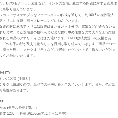
た、DVやセクハラ、差別など、インドの女性が直面する問題に対する意識改
にも取り組んでいます。
シカルでサステナブルなファッションの作成を通じて、約100人の女性職人
アトリエに在籍し日々トレーニングに励んでいます。
女達の村にあるアトリエは設備はまだまだ不十分で、電気などが通らない日
あります。また女性達の技術もまだまだ修行中の段階なので大きな工場で縫
される商品のクオリティとはまた違います。TADOは彼女達への支援と共
、『作り手の顔が見える物作り』を目指し取り組んでいきます。商品一つ一
に籠った思い、またクオリティなどご理解いただいた上でご購入いただけま
ようお願いいたします。
ALITY
ILK 100% (手織り)
ルクは繊細なので、単品での手洗いをオススメいたします。また、色が出
可能性があります。
ZE
ree (モデル身長170cm)
丈 120cm (身長 約160cmでふくらはぎ中)