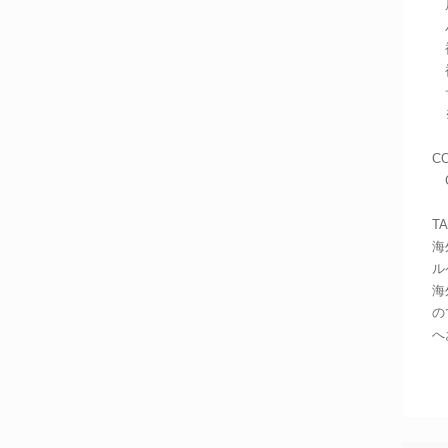
肩
バ
袖
袖
サ
※
C
G
T
海
ル
海
の
へ