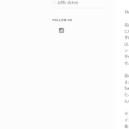
お問い合わせ
TA
FOLLOW US
花
に
手
は
ン
手
せ
染
ま
S
た
ん
※
イ
進