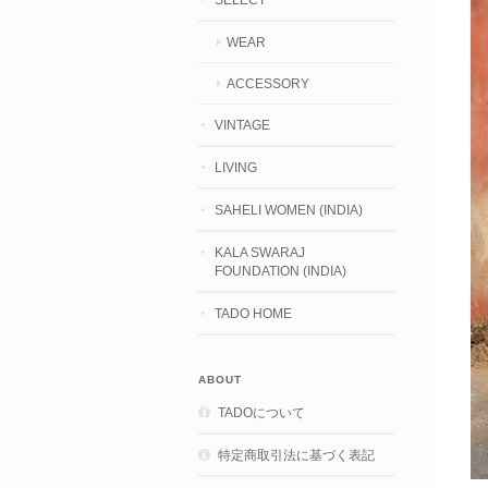
WEAR
ACCESSORY
VINTAGE
LIVING
SAHELI WOMEN (INDIA)
KALA SWARAJ
FOUNDATION (INDIA)
TADO HOME
ABOUT
TADOについて
特定商取引法に基づく表記