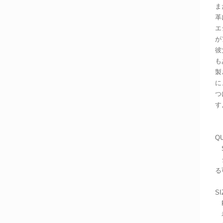
ま
革
エ
が
彼
も
製
に
つ
す
QU
S
シ
る
SI
F
着