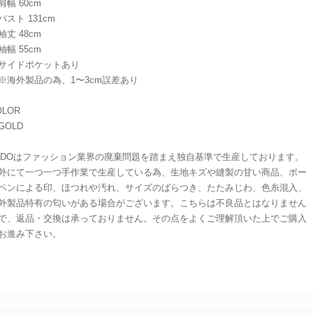
幅 60cm
スト 131cm
丈 48cm
幅 55cm
イドポケットあり
海外製品の為、1〜3cm誤差あり
OLOR
OLD
ADOはファッション業界の廃棄問題を踏まえ独自基準で生産しております。
外にて一つ一つ手作業で生産している為、生地キズや縫製の甘い商品、ボー
ペンによる印、ほつれや汚れ、サイズのばらつき、たたみじわ、色糸混入、
外製品特有の匂いがある場合がございます。こちらは不良品とはなりません
で、返品・交換は承っておりません。その点をよくご理解頂いた上でご購入
お進み下さい。