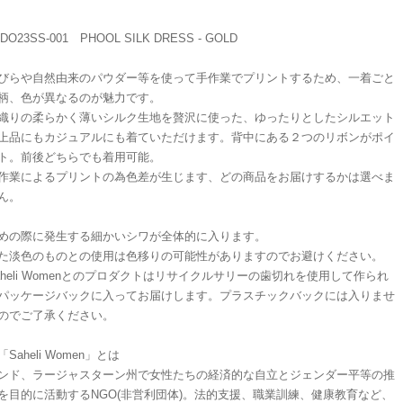
DO23SS-001 PHOOL SILK DRESS - GOLD
びらや自然由来のパウダー等を使って手作業でプリントするため、一着ごと
柄、色が異なるのが魅力です。
織りの柔らかく薄いシルク生地を贅沢に使った、ゆったりとしたシルエット
上品にもカジュアルにも着ていただけます。背中にある２つのリボンがポイ
ト。前後どちらでも着用可能。
作業によるプリントの為色差が生じます、どの商品をお届けするかは選べま
ん。
めの際に発生する細かいシワが全体的に入ります。
た淡色のものとの使用は色移りの可能性がありますのでお避けください。
aheli Womenとのプロダクトはリサイクルサリーの歯切れを使用して作られ
パッケージバックに入ってお届けします。プラスチックバックには入りませ
のでご了承ください。
「Saheli Women」とは
ンド、ラージャスターン州で女性たちの経済的な自立とジェンダー平等の推
を目的に活動するNGO(非営利団体)。法的支援、職業訓練、健康教育など、