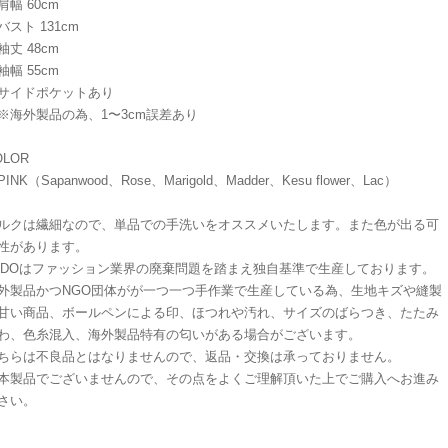
幅 60cm
スト 131cm
丈 48cm
幅 55cm
イドポケットあり
海外製品の為、1〜3cm誤差あり
OLOR
NK（Sapanwood、Rose、Marigold、Madder、Kesu flower、Lac）
ルクは繊細なので、単品での手洗いをオススメいたします。また色が出る可
性があります。
ADOはファッション業界の廃棄問題を踏まえ独自基準で生産しております。
外製品かつNGO団体がが一つ一つ手作業で生産している為、生地キズや縫製
甘い商品、ボールペンによる印、ほつれや汚れ、サイズのばらつき、たたみ
わ、色糸混入、海外製品特有の匂いがある場合がございます。
ちらは不良品とはなりませんので、返品・交換は承っておりません。
本製品でございませんので、その点をよくご理解頂いた上でご購入へお進み
さい。