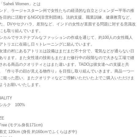
「Saheli Women」とは
ンド、ラージャスターン州で女性たちの経済的な自立とジェンダー平等の推
を目的に活動するNGO(非営利団体)。法的支援、職業訓練、健康教育など、
た、DVやセクハラ、差別など、インドの女性が直面する問題に対する意識改
にも取り組んでいます。
シカルでサステナブルなファッションの作成を通じて、約100人の女性職人
アトリエに在籍し日々トレーニングに励んでいます。
女達の村にあるアトリエは設備はまだまだ不十分で、電気などが通らない日
あります。また女性達の技術もまだまだ修行中の段階なので大きな工場で縫
される商品のクオリティとはまた違います。TADOは彼女達への支援と共
、『作り手の顔が見える物作り』を目指し取り組んでいきます。商品一つ一
に籠った思い、またクオリティなどご理解いただいた上でご購入いただけま
ようお願いいたします。
ALITY
ルク 100%
ZE
ree (モデル身長171cm)
丈 120cm (身長 約160cmでふくらはぎ中)