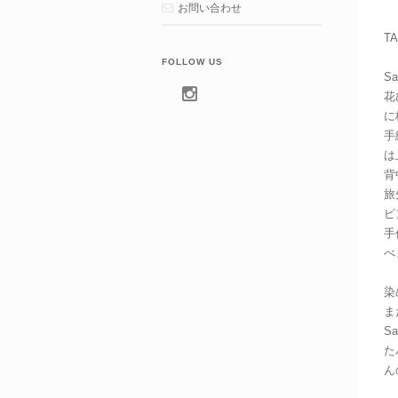
お問い合わせ
TA
FOLLOW US
S
花
に
手
は
背
旅
ピ
手
べ
染
ま
S
た
ん