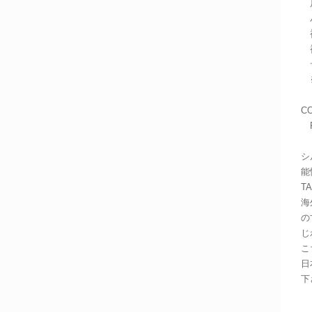
肩
バ
袖
袖
サ
※
C
PI
シ
能
T
海
の
じ
こ
日
下