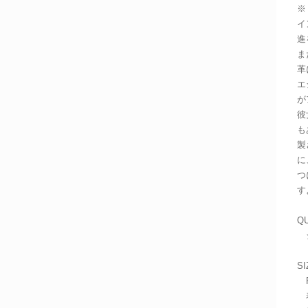
※
イ
進
ま
革
エ
が
彼
も
製
に
つ
す
QU
シ
SI
F
着