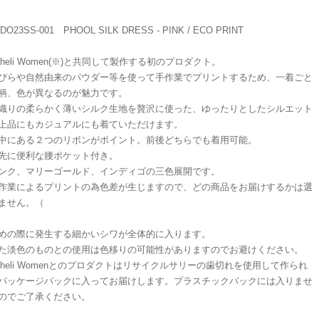
DO23SS-001 PHOOL SILK DRESS - PINK / ECO PRINT
aheli Women(※)と共同して製作する初のプロダクト。
びらや自然由来のパウダー等を使って手作業でプリントするため、一着ごと
柄、色が異なるのが魅力です。
織りの柔らかく薄いシルク生地を贅沢に使った、ゆったりとしたシルエット
上品にもカジュアルにも着ていただけます。
中にある２つのリボンがポイント。前後どちらでも着用可能。
先に便利な腰ポケット付き。
ンク、マリーゴールド、インディゴの三色展開です。
作業によるプリントの為色差が生じますので、どの商品をお届けするかは選
ません。（
めの際に発生する細かいシワが全体的に入ります。
た淡色のものとの使用は色移りの可能性がありますのでお避けください。
aheli Womenとのプロダクトはリサイクルサリーの歯切れを使用して作られ
パッケージバックに入ってお届けします。プラスチックバックには入りませ
のでご了承ください。