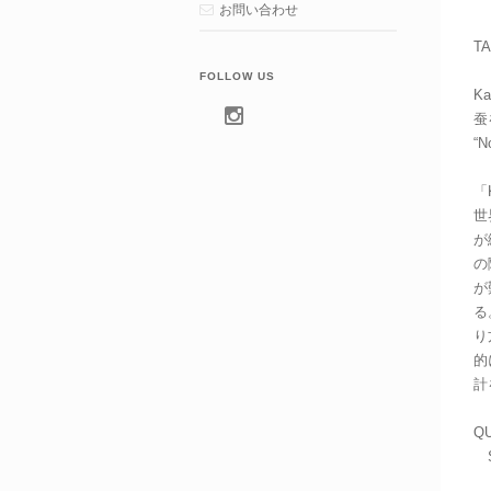
お問い合わせ
T
FOLLOW US
Ka
蚕
“
「K
世
が
の
が
る
り
的
計
QU
S