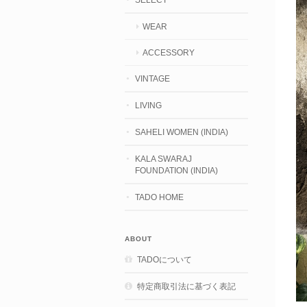
WEAR
ACCESSORY
VINTAGE
LIVING
SAHELI WOMEN (INDIA)
KALA SWARAJ
FOUNDATION (INDIA)
TADO HOME
ABOUT
TADOについて
特定商取引法に基づく表記