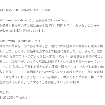
ADO26SS-108 KANAKA BIG SCARF
la Swaraj Foundationによ る手織りのTussar Silk。
を煮沸する段階の前に蛾に繭から出て行く時間を与え、殺さないことから
NoViolence-Silk”と言われています。
ala Swaraj Foundation」とは
界遺産の重要な一部である手織りは、地元住民の購買力の問題から地元市場
縮小しているため、製品を販売する上で困難に直面している。さらに、教育
障 壁から都市市場へのアクセスにも苦労しており、成長機会を開拓すること
難しい。織り手がこのような課題に対処できずに手織り産業から去ってい
。インド 各地の人里離れた農村に住む手織り職人たちは、それぞれ独特の織
方を実践している。織物職人たちが苦労している地域を特定し、彼らが定期
に仕事を受けられるようなシステムを構築し、職人たちが手織りに頼って生
を立て続けられるようにすることを目指しているNGO団体。
ALITY
ILK 100% (手織り)