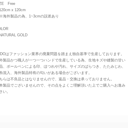
ZE Free
20cm x 120cm
海外製品の為、1~3cmの誤差あり
OLOR
ATURAL GOLD
ADOはファッション業界の廃棄問題を踏まえ独自基準で生産しております。
外製品かつ職人が一つ一つハンドで生産している為、生地キズや縫製の甘い
品、ボールペンによる印、ほつれや汚れ、サイズのばらつき、たたみじわ、
糸混入、海外製品特有の匂いがある場合がございます。
ちらは不良品とはなりませんので、返品・交換は承っておりません。
本製品でございませんので、その点をよくご理解頂いた上でご購入へお進み
さい。