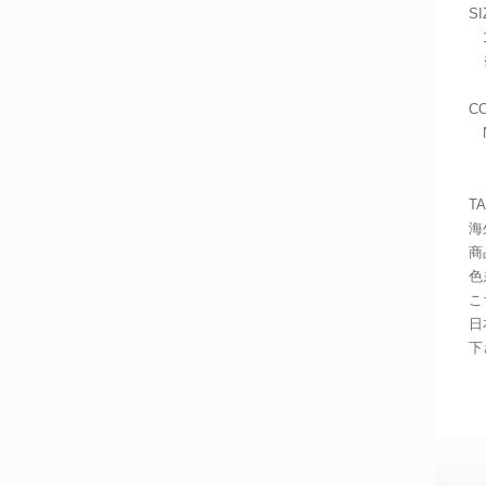
SI
1
※
C
N
T
海
商
色
こ
日
下