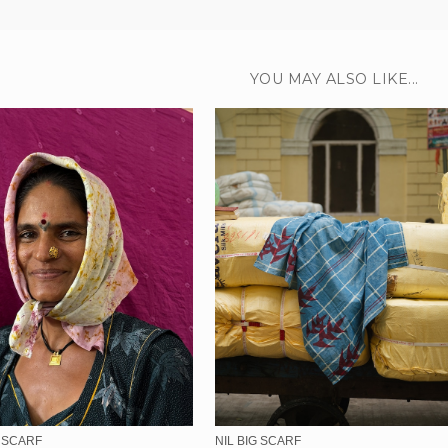
YOU MAY ALSO LIKE...
 SCARF
NIL BIG SCARF