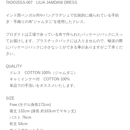
TADO25SS-007 LILIA JAMDANI DRESS
インド西ベンガル州やバングラデシュで伝統的に織られている手紡
ぎ・手織りの布“ジャムダニ”を使用したドレス。
プロダクトは工場で余っている布で作られたパッケージバックに入っ
てお届けします。プラスチックバックには入りませんので、輸送の際
にパッケージバックに小さなシミができる事がありますがご了承くだ
さい。
QUALITY
ドレス COTTON 100%（ジャムダニ）
キャミインナー付 COTTON 100%
単品での手洗いをオススメいたします。
SIZE
Free (モデル身長172cm)
着丈 132cm (身長 約163cmでマキシ丈)
バスト 76cm
裄丈 64cm