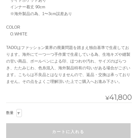
サイドポケットあり
インナー着丈 90cm
※海外製品の為、1〜3cm誤差あり
COLOR
O.WHITE
TADOはファッション業界の廃棄問題を踏まえ独自基準で生産してお
ります。海外にて一つ一つ手作業で生産している為、生地キズや縫製
の甘い商品、ボールペンによる印、ほつれや汚れ、サイズのばらつ
き、たたみじわ、色糸混入、海外製品特有の匂いがある場合がござい
ます。こちらは不良品とはなりませんので、返品・交換は承っており
ません。その点をよくご理解頂いた上でご購入へお進み下さい。
41,800
¥
数量