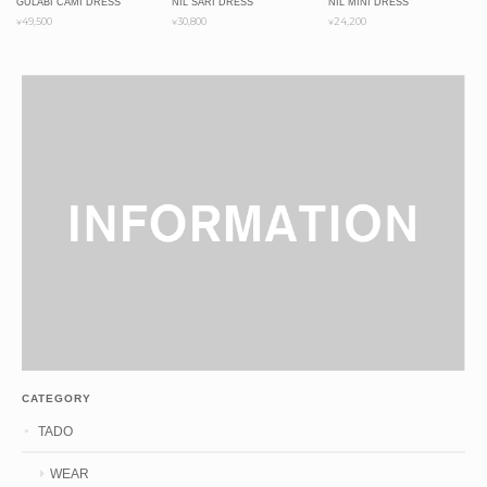
GULABI CAMI DRESS
NIL SARI DRESS
NIL MINI DRESS
¥49,500
¥30,800
¥24,200
CATEGORY
TADO
WEAR